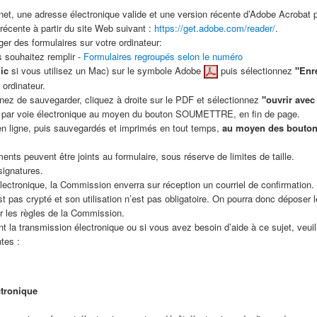
et, une adresse électronique valide et une version récente d’Adobe Acrobat p
récente à partir du site Web suivant :
https://get.adobe.com/reader/
.
ger des formulaires sur votre ordinateur:
s souhaitez remplir -
Formulaires regroupés selon le numéro
ic
si vous utilisez un Mac) sur le symbole Adobe
puis sélectionnez
"Enre
ordinateur.
ez de sauvegarder, cliquez à droite sur le PDF et sélectionnez
"ouvrir avec
s par voie électronique au moyen du bouton SOUMETTRE, en fin de page.
en ligne, puis sauvegardés et imprimés en tout temps,
au moyen des bouton
nts peuvent être joints au formulaire, sous réserve de limites de taille.
signatures.
lectronique, la Commission enverra sur réception un courriel de confirmation.
 pas crypté et son utilisation n’est pas obligatoire. On pourra donc déposer 
ar les règles de la Commission.
 la transmission électronique ou si vous avez besoin d’aide à ce sujet, veu
tes :
ctronique